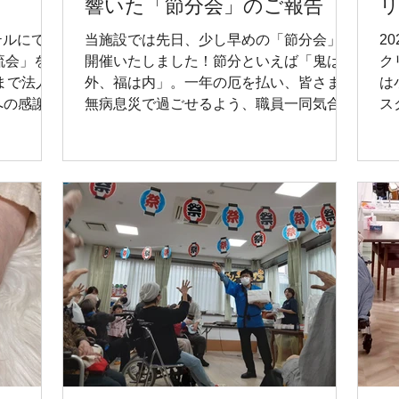
響いた「節分会」のご報告
テルにて
当施設では先日、少し早めの「節分会」を
2
流会」を開
開催いたしました！節分といえば「鬼は
ク
まで法人
外、福は内」。一年の厄を払い、皆さまが
は
への感謝を
無病息災で過ごせるよう、職員一同気合を
ス
親睦を深め
入れて準備を進めてまいりました。
映
場では、
壁
が弾み、笑
彩
すことがで
が
なり、な
い職員同士
てのつなが
ました。
、記念撮影
これから
ビスをお届
という節
も、利用者