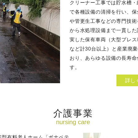
クリーナー工事では貯水槽・
で各種設備の清掃を行い、保
や管更生工事などの専門技術
から水処理設備まで一貫した
実した保有車両（大型プレス
など計30台以上）と産業廃
おり、あらゆる設備の長寿命
す。
詳し
​介護事業
nursing care
宅型有料老人ホーム「ボナペテ