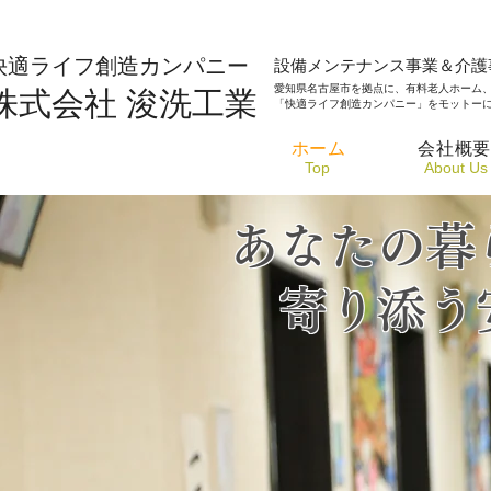
​快適ライフ創造カンパニー
設備メンテナンス事業＆介護
愛知県名古屋市を拠点に、有料老人ホーム
株式会社
浚洗工業
「快適ライフ創造カンパニー」をモットー
ホーム
会社概
​Top
​About Us
あなたの暮
寄り添う