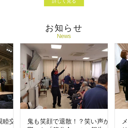
詳しく見る
​お知らせ
​News
親睦交
鬼も笑顔で退散！？笑い声が