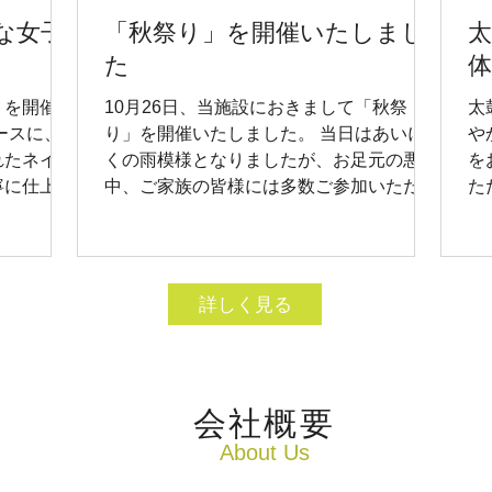
係者の皆様
な女子
「秋祭り」を開催いたしまし
す。心より
職員一
た
体
法人を目指
トを開催し
10月26日、当施設におきまして「秋祭
太
す。
ースに、
り」を開催いたしました。 当日はあいに
や
れたネイ
くの雨模様となりましたが、お足元の悪い
を
寧に仕上げ
中、ご家族の皆様には多数ご参加いただ
た
に華やかに
き、心より感謝申し上げます。天候不良に
強
「こんなの
より花火の実施は延期とさせていただきま
す
わず笑顔が
したが、施設内では盆踊りや各種ゲームを
お楽しみいただきました。また、スタッフ
詳しく見る
手作りのベビーカステラや綿菓子をご提供
し、施設内でありながらお祭りの風情を十
分に味わっていただけたものと存じます。
ご利用者様、ご家族様の笑顔があふれる温
​会社概要
かなひとときとなり、スタッフ一同大変嬉
しく思っております。 今後も季節の行事
​About Us
を通じて、ご利用者様に充実した時間をお