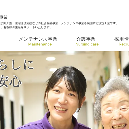
事業
、訪問介護、居宅介護支援などの社会福祉事業、メンテナンス事業を展開する浚洗工業です。
に、お客様の生活をサポートいたします。
要
メンテナンス事業
介護事業
採用情
​Maintenance
Nursing care
​Recru
らしに
安心