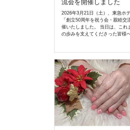
流会を開催しました
2026年3月21日（土）、東急ホ
「創立50周年を祝う会・親睦交
催いたしました。 当日は、これ
の歩みを支えてくださった皆様
共有するとともに、職員同士の
る大切な機会となりました。 会
所属や職種の垣根を越えて会話
顔あふれる和やかな時間を過ご
きました。 日頃は勤務場所が異
かなか顔を合わせる機会の少な
も交流を深め、改めて法人とし
りを感じられるひとときとなり
各事業所の管理者が一堂に会し
も行いました。 「管理者集合！
も力を合わせて、より良いサー
けしてまいります」 創立50周年
目を迎えることができましたの