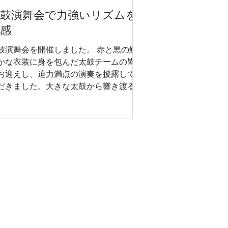
太鼓演舞会で力強いリズムを
感
鼓演舞会を開催しました。 赤と黒の鮮
かな衣装に身を包んだ太鼓チームの皆様
お迎えし、迫力満点の演奏を披露してい
だきました。大きな太鼓から響き渡る力
い音色に、会場は一気に盛り上がりま
。