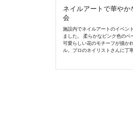
様、ご家族様、地域の皆様、関
ネイルアートで華やか
からの温かいご支援のおかげで
感謝申し上げます。 これからも
会
同、皆様に信頼していただける
施設内でネイルアートのイベン
し、より一層努力してまいりま
ました。 柔らかなピンク色のベ
可愛らしい花のモチーフが描か
ル。プロのネイリストさんに丁
ていただき、皆様の手元が一気
なりました。「まあ、きれい」
初めて」と、仕上がりを見て思
こぼれます。