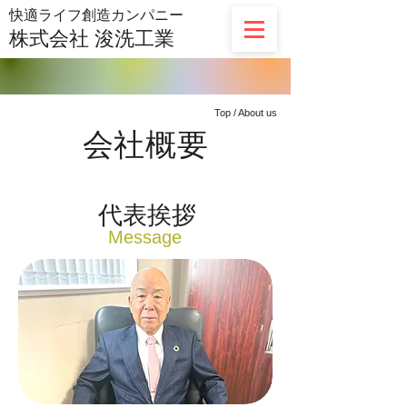
​快適ライフ創造カンパニー
株式会社
浚洗工業
Top / About us
会社概要
​代表挨拶
​Message