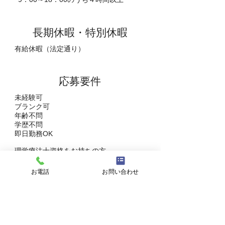
長期休暇・特別休暇
有給休暇（法定通り）
​応募要件
未経験可
ブランク可
年齢不問
学歴不問
即日勤務OK
理学療法士資格をお持ちの方
お電話
お問い合わせ
選考プロセス
①フォームよりご応募ください
↓
②採用担当より面接日程の調整などの連絡を
させていただきます