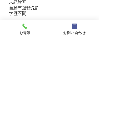
未経験可
自動車運転免許
学歴不問
正看護師
普通自動車運転免許（AT限定可）
お電話
お問い合わせ
18～69歳（深夜業務を伴う/定年を上
限）
経験、学歴不問
選考プロセス
①フォームよりご応募ください
↓
②採用担当より面接日程の調整などの連絡を
させていただきます
↓
③面接実施
↓
④採用決定のご連絡
↓
⑤入職手続きを進めてください
※応募から内定までは平均1週間～1ヶ月ほど
になります。
※在職中で今すぐ転職が難しい方も調整のご