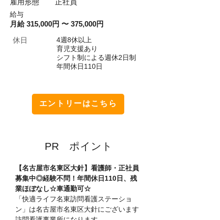
​雇用形態
正社員
​給与
月給 315,000円 〜 375,000円
​休日
4週8休以上
育児支援あり
シフト制による週休2日制
年間休日110日
エントリーはこちら
​PR ポイント
【名古屋市名東区大針】看護師・正社員
募集中◎経験不問！年間休日110日、残
業ほぼなし☆車通勤可☆
「快適ライフ名東訪問看護ステーショ
ン」は名古屋市名東区大針にございます
訪問看護事業所になります。