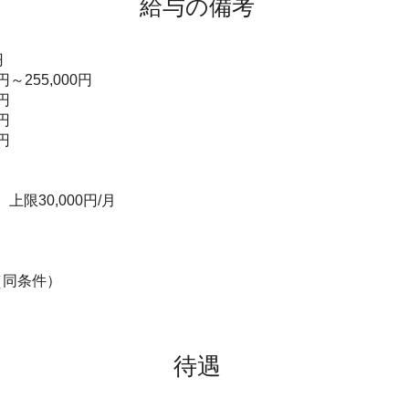
給与の備考
円
円～255,000円
円
円
円
限30,000円/月
（同条件）
待遇