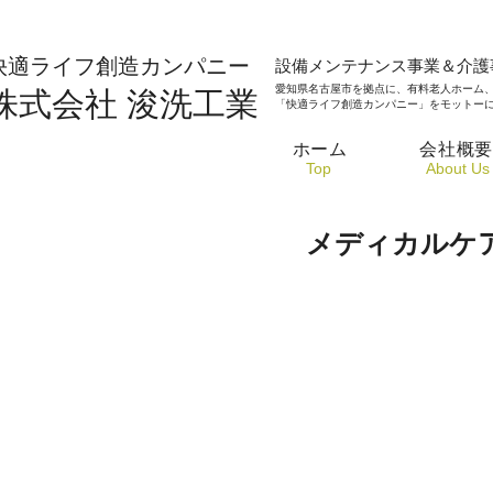
​快適ライフ創造カンパニー
設備メンテナンス事業＆介護
愛知県名古屋市を拠点に、有料老人ホーム
株式会社
浚洗工業
「快適ライフ創造カンパニー」をモットー
ホーム
会社概
​Top
​About Us
< 一覧を見る
メディカルケ