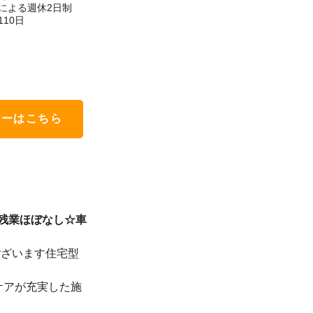
による週休2日制
10日
リーはこちら
残業ほぼなし☆車
ございます住宅型
ケアが充実した施