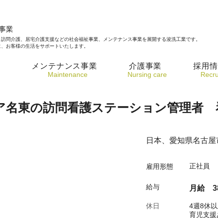
事業
、訪問介護、居宅介護支援などの社会福祉事業、メンテナンス事業を展開する浚洗工業です。
に、お客様の生活をサポートいたします。
要
メンテナンス事業
介護事業
採用情
​Maintenance
Nursing care
​Recru
ア名東の訪問看護ステーション管理者 
日本、愛知県名古屋市
正社員
​雇用形態
​給与
月給 38
​休日
4週8休
育児支援