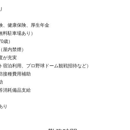
り
険、健康保険、厚生年金
無料駐車場あり）
0歳）
（屋内禁煙）
度が充実
ト宿泊利用、プロ野球ドーム観戦招待など）
防接種費用補助
助
等消耗備品支給
あり