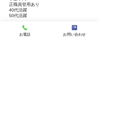
正職員登用あり
40代活躍
50代活躍
作業療法士
普通自動車運転免許
お電話
お問い合わせ
年齢69歳以下（定年を上限）
経験不問
学歴不問
選考プロセス
①フォームよりご応募ください
↓
②採用担当より面接日程の調整などの連絡を
させていただきます
↓
③面接実施
↓
④採用決定のご連絡
↓
⑤入職手続きを進めてください
※応募から内定までは平均1週間～1ヶ月ほど
になります。